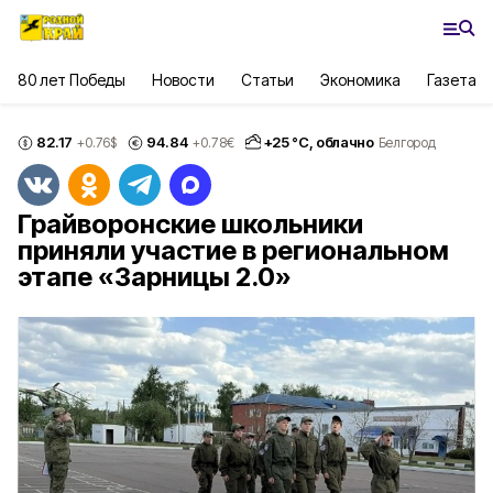
80 лет Победы
Новости
Статьи
Экономика
Газета
82.17
94.84
+
25
°С,
облачно
+0.76
$
+0.78
€
Белгород
Грайворонские школьники
приняли участие в региональном
этапе «Зарницы 2.0»