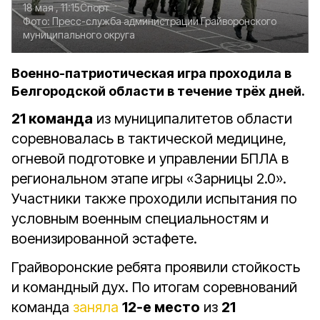
18 мая , 11:15
Спорт
Фото:
Пресс-служба администрации Грайворонского
муниципального округа
Военно-патриотическая игра проходила в
Белгородской области в течение трёх дней.
21 команда
из муниципалитетов области
соревновалась в тактической медицине,
огневой подготовке и управлении БПЛА в
региональном этапе игры «Зарницы 2.0».
Участники также проходили испытания по
условным военным специальностям и
военизированной эстафете.
Грайворонские ребята проявили стойкость
и командный дух. По итогам соревнований
команда
заняла
12‑е место
из
21