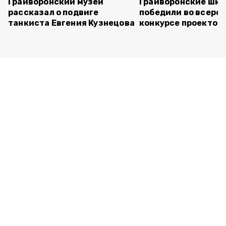
Грайворонский музей
Грайворонские шко
рассказал о подвиге
победили во всеро
танкиста Евгения Кузнецова
конкурсе проектов