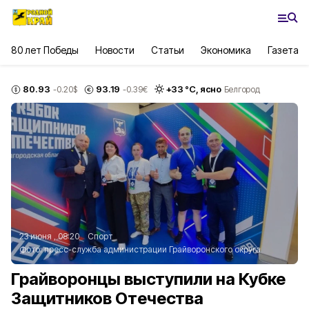
80 лет Победы
Новости
Статьи
Экономика
Газета
80.93
93.19
+
33
°С,
ясно
-0.20
$
-0.39
€
Белгород
23 июня , 08:20
Спорт
Фото:
пресс-служба администрации Грайворонского округа
Грайворонцы выступили на Кубке
Защитников Отечества