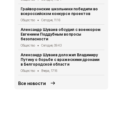
Грайворонские школьники победили во
Белгородск
всероссийском конкурсе проектов
362 медали 
Общество
Сегодня, 11:16
Общество
Вч
Александр Шуваев обсудил с военкором
Грайворонц
Евгением Поддубным вопросы
патриотичес
безопасности
Общество
Вч
Общество
Сегодня, 09:43
Александр 
Александр Шуваев доложил Владимиру
временного
Путину о борьбе с вражескими дронами
столице
в Белгородской области
Общество
4 
Общество
Вчера, 17:16
Все новости