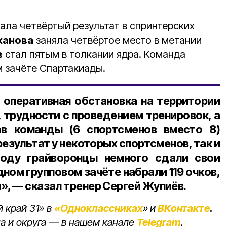
ала четвёртый результат в спринтерских
ханова
заняла четвёртое место в метании
в
стал пятым в толкании ядра. Команда
 зачёте Спартакиады.
 оперативная обстановка на территории
, трудности с проведением тренировок, а
в команды (6 спортсменов вместо 8)
результат у некоторых спортсменов, так и
оду грайворонцы немного сдали свои
ном групповом зачёте набрали 119 очков,
», — сказал тренер Сергей Жупиёв.
 край 31» в
«Одноклассниках
»
и
ВКонтакте
.
а и округа — в нашем канале
Telegram
.