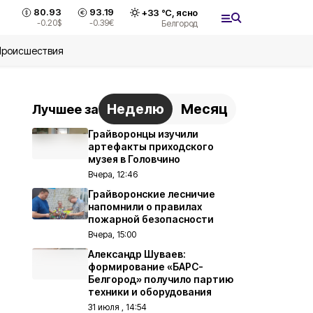
80.93
93.19
+
33
°С,
ясно
-0.20
$
-0.39
€
Белгород
Происшествия
Неделю
Месяц
Лучшее за
Грайворонцы изучили
артефакты приходского
музея в Головчино
Вчера, 12:46
Грайворонские лесничие
напомнили о правилах
пожарной безопасности
Вчера, 15:00
Александр Шуваев:
формирование «БАРС-
Белгород» получило партию
техники и оборудования
31 июля , 14:54