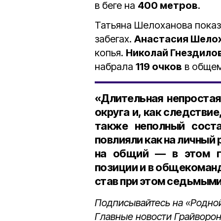
в беге на
400 метров
.
Татьяна Шелоханова показ
забегах.
Анастасия Шело
копья.
Николай Гнездило
набрала
119 очков
в общем
«Длительная непростая
округа и, как следствие
также неполный соста
повлияли как на личный 
на общий — в этом г
позиции и в общекоманд
став при этом седьмыми
Подписывайтесь на «Родной
Главные новости Грайворон