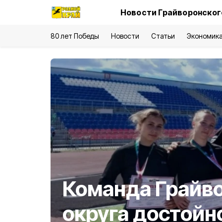
Новости Грайворонског
80 лет Победы
Новости
Статьи
Экономик
Команда Грайв
округа достойн