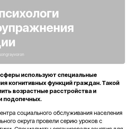
психологи
оупражнения
ции
csongrayvoron
 сферы используют специальные
ия когнитивных функций граждан. Такой
ить возрастные расстройства и
и подопечных.
ентра социального обслуживания населения
ьного округа провели серию уроков с
ики. Специалисты организовали занятия для