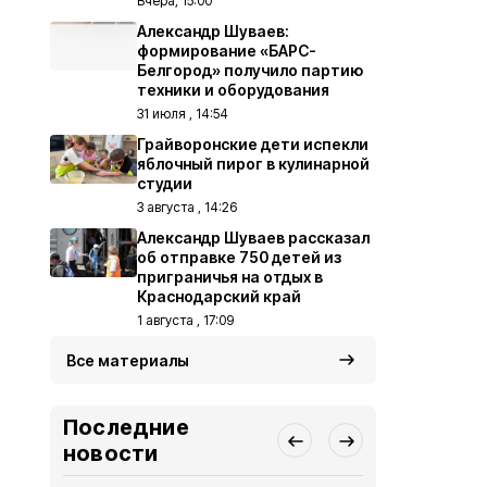
Вчера, 15:00
Александр Шуваев:
формирование «БАРС-
Белгород» получило партию
техники и оборудования
31 июля , 14:54
Грайворонские дети испекли
яблочный пирог в кулинарной
студии
3 августа , 14:26
Александр Шуваев рассказал
об отправке 750 детей из
приграничья на отдых в
Краснодарский край
1 августа , 17:09
Все материалы
Последние
новости