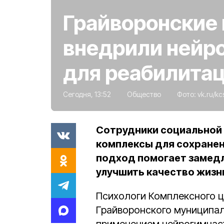
Грайворонские 
внедрили нейр
для реабилита
Сегодня, 13:52
Общество
Фото:
vk.ru/k
Сотрудники социальной
комплексы для сохранен
подход помогает замедл
улучшить качество жизн
Психологи Комплексного ц
Грайворонского муниципал
применением нейрогимнаст