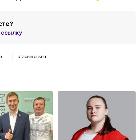
сте?
ссылку
а
старый оскол