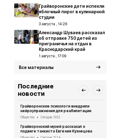
Грайворонские дети испекли
яблочный пирог в кулинарной
студии
3 августа , 14:26
Александр Шуваев рассказал
об отправке 750 детей из
приграничья на отдых в
Краснодарский край
1 августа , 17:09
Все материалы
Последние
новости
Грайворонские психологи внедрили
Грайворонс
нейроупражнения для реабилитации
правилах п
Общество
Сегодня, 13:52
Общество
Вч
Грайворонский музей рассказал о
Грайворонц
подвиге танкиста Евгения Кузнецова
приходского
Общество
Сегодня, 11:24
Общество
Вч