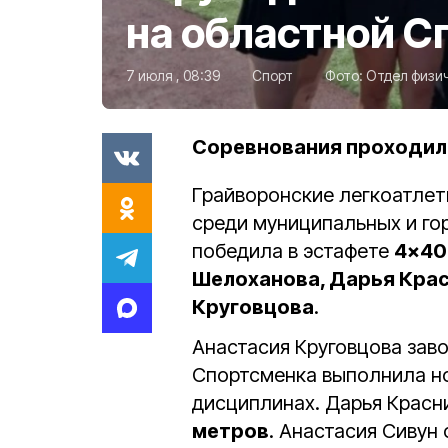
на областной С
7 июля , 08:39
Спорт
Фото:
Отдел физич
Соревнования проходили
Грайворонские легкоатлет
среди муниципальных и гор
победила в эстафете
4×40
Шелоханова, Дарья Крас
Круговцова
.
Анастасия Круговцова заво
Спортсменка выполнила но
дисциплинах. Дарья Красн
метров
. Анастасия Сивун 