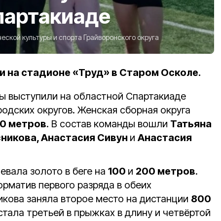
партакиаде
еской культуры и спорта Грайворонского округа
 на стадионе «Труд» в Старом Осколе.
ы выступили на областной Спартакиаде
одских округов. Женская сборная округа
0 метров
. В состав команды вошли
Татьяна
никова, Анастасия Сивун
и
Анастасия
евала золото в беге на
100
и
200 метров
.
рматив первого разряда в обеих
икова заняла второе место на дистанции
800
стала третьей в прыжках в длину и четвёртой