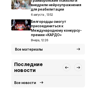
Грайворонские психологи
внедрили нейроупражнения
для реабилитации
6 августа , 13:52
Белгородцы смогут
присоединиться к
Международному конкурсу-
премии «КАРДО»
Вчера, 12:26
Все материалы
Последние
новости
Все новости