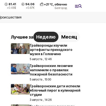
81.41
94.06
+
21
°С,
облачно
+0.48
$
+0.87
€
Белгород
Происшествия
Неделю
Месяц
Лучшее за
Грайворонцы изучили
артефакты приходского
музея в Головчино
5 августа , 12:46
Грайворонские лесничие
напомнили о правилах
пожарной безопасности
5 августа , 15:00
Грайворонские дети испекли
яблочный пирог в кулинарной
студии
3 августа , 14:26