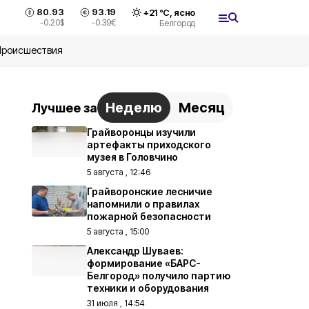
80.93
93.19
+
21
°С,
ясно
-0.20
$
-0.39
€
Белгород
Происшествия
Неделю
Месяц
Лучшее за
Грайворонцы изучили
артефакты приходского
музея в Головчино
5 августа , 12:46
Грайворонские лесничие
напомнили о правилах
пожарной безопасности
5 августа , 15:00
Александр Шуваев:
формирование «БАРС-
Белгород» получило партию
техники и оборудования
31 июля , 14:54