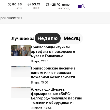
80.93
93.19
+
28
°С,
ясно
-0.20
$
-0.39
€
Белгород
Происшествия
Неделю
Месяц
Лучшее за
Грайворонцы изучили
артефакты приходского
музея в Головчино
Вчера, 12:46
Грайворонские лесничие
напомнили о правилах
пожарной безопасности
Вчера, 15:00
Александр Шуваев:
формирование «БАРС-
Белгород» получило партию
техники и оборудования
31 июля , 14:54