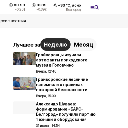
80.93
93.19
+
33
°С,
ясно
-0.20
$
-0.39
€
Белгород
Происшествия
Неделю
Месяц
Лучшее за
Грайворонцы изучили
артефакты приходского
музея в Головчино
Вчера, 12:46
Грайворонские лесничие
напомнили о правилах
пожарной безопасности
Вчера, 15:00
Александр Шуваев:
формирование «БАРС-
Белгород» получило партию
техники и оборудования
31 июля , 14:54