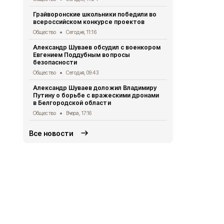
Грайворонские школьники победили во
Белгородск
всероссийском конкурсе проектов
362 медали 
Общество
Сегодня, 11:16
Общество
Вч
Александр Шуваев обсудил с военкором
Грайворонц
Евгением Поддубным вопросы
патриотичес
безопасности
Общество
Вч
Общество
Сегодня, 09:43
Александр 
Александр Шуваев доложил Владимиру
временного
Путину о борьбе с вражескими дронами
столице
в Белгородской области
Общество
4 
Общество
Вчера, 17:16
Все новости