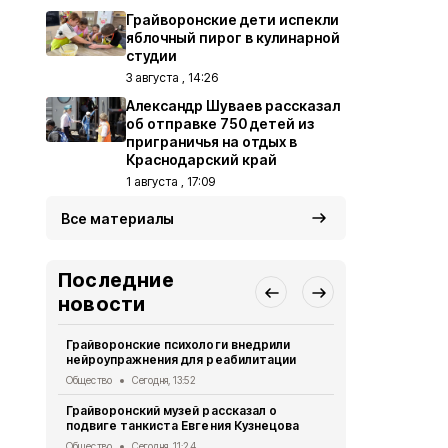
Грайворонские дети испекли
яблочный пирог в кулинарной
студии
3 августа , 14:26
Александр Шуваев рассказал
об отправке 750 детей из
приграничья на отдых в
Краснодарский край
1 августа , 17:09
Все материалы
Последние
новости
Грайворонские психологи внедрили
Грайворонс
нейроупражнения для реабилитации
правилах п
Общество
Сегодня, 13:52
Общество
Вч
Грайворонский музей рассказал о
Грайворонц
подвиге танкиста Евгения Кузнецова
приходского
Общество
Сегодня, 11:24
Общество
Вч