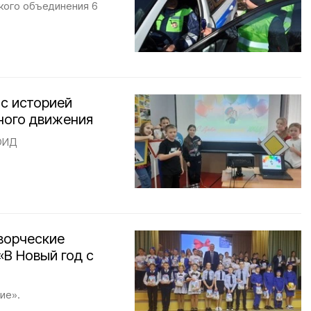
кого объединения 6
с историей
ного движения
 ЮИД
ворческие
«В Новый год с
ие».