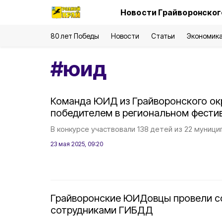
Новости Грайворонског
80 лет Победы
Новости
Статьи
Экономик
#
юид
Команда ЮИД из Грайворонского ок
победителем в региональном фести
В конкурсе участвовали 138 детей из 22 муници
23 мая 2025, 09:20
Грайворонские ЮИДовцы провели с
сотрудниками ГИБДД