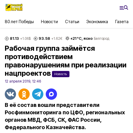
80 лет Победы
Новости
Статьи
Экономика
Газета
81.13
93.58
+
21
°С,
ясно
+1.06
$
+1.62
€
Белгород
Рабочая группа займётся
противодействием
правонарушениям при реализации
нацпроектов
Новость
12 апреля 2019, 12:46
В её состав вошли представители
Росфинмониторинга по ЦФО, региональных
органов МВД, ФСБ, СК, ФАС России,
Федерального Казначейства.