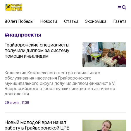
80 лет Победы
Новости
Статьи
Экономика
Газета
#
нацпроекты
Грайворонские специалисты
получили диплом за систему
помощи инвалидам
Коллектив Комплексного центра социального
обслуживания населения Грайворонского
муниципального округа получил диплом финалиста VI
Всероссийского отбора лучших инициатив активного
долголетия.
29 июля , 11:39
Новый молодой врач начал
работу в Грайворонской ЦРБ