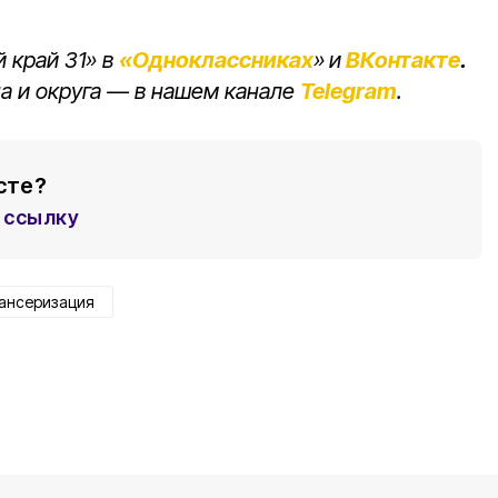
 край 31» в
«Одноклассниках
»
и
ВКонтакте
.
а и округа — в нашем канале
Telegram
.
сте?
ссылку
ансеризация