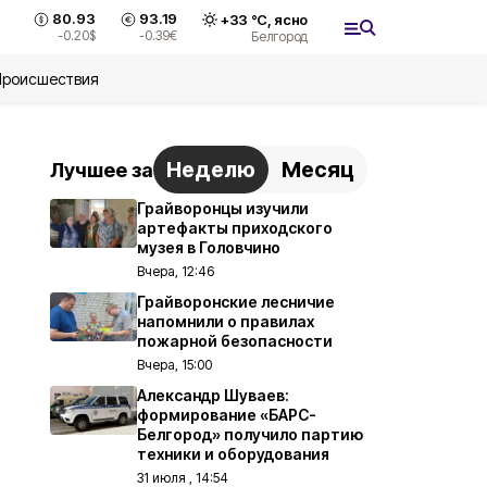
80.93
93.19
+
33
°С,
ясно
-0.20
$
-0.39
€
Белгород
Происшествия
Неделю
Месяц
Лучшее за
Грайворонцы изучили
артефакты приходского
музея в Головчино
Вчера, 12:46
Грайворонские лесничие
напомнили о правилах
пожарной безопасности
Вчера, 15:00
Александр Шуваев:
формирование «БАРС-
Белгород» получило партию
техники и оборудования
31 июля , 14:54