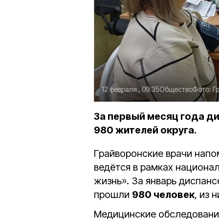
12 февраля , 09:35
Общество
Фото:
Г
За первый месяц года 
980 жителей округа.
Грайворонские врачи напом
ведётся в рамках национа
жизнь». За январь диспан
прошли
980 человек
, из
Медицинские обследовани