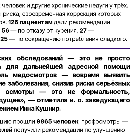
человек и другие хронические недуги у трёх.
 риска, своевременная коррекция которых
ов.
126 пациентам
дали рекомендации
,
56
— по отказу от курения,
27
—
,
25
— по сокращению потребления сладкого.
ских обследований — это не просто
та для дальнейшей адресной помощи
цель медосмотров — вовремя выявить
ие заболевания, снизив риски серьёзных
ые осмотры — это не формальность,
удущее», — отметила и. о. заведующего
ением Инна Кушнир.
ацию прошли
9865 человек
, профосмотры —
елей
получили рекомендации по улучшению