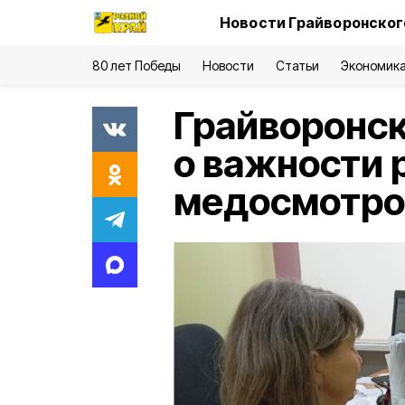
Новости Грайворонског
80 лет Победы
Новости
Статьи
Экономик
Грайворонск
о важности 
медосмотро