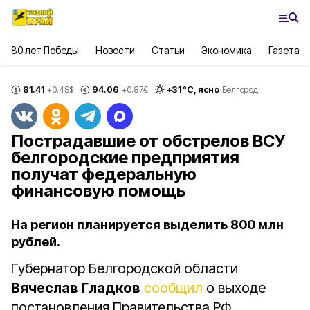
80 лет Победы
Новости
Статьи
Экономика
Газета
81.41
94.06
+
31
°С,
ясно
+0.48
$
+0.87
€
Белгород
Пострадавшие от обстрелов ВСУ
белгородские предприятия
получат федеральную
финансовую помощь
На регион планируется выделить 800 млн
рублей.
Губернатор Белгородской области
Вячеслав Гладков
сообщил
о выходе
постановления Правительства РФ,