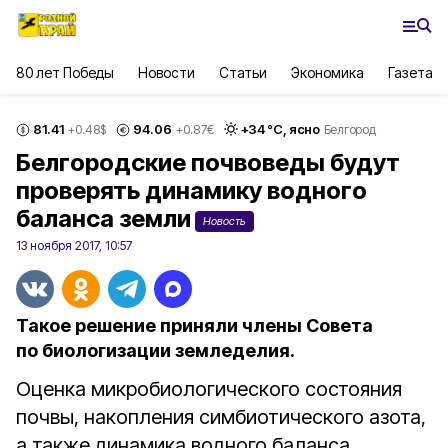
80 лет Победы
Новости
Статьи
Экономика
Газета
81.41
94.06
+
34
°С,
ясно
+0.48
$
+0.87
€
Белгород
Белгородские почвоведы будут
проверять динамику водного
баланса земли
Новость
13 ноября 2017, 10:57
Такое решение приняли члены Совета
по биологизации земледелия.
Оценка микробиологического состояния
почвы, накопления симбиотического азота,
а также динамика водного баланса