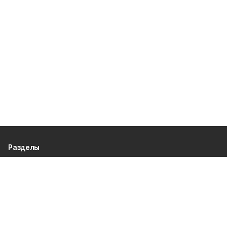
Разделы
80 лет Победы
Новости
Статьи
Экономика
Газета