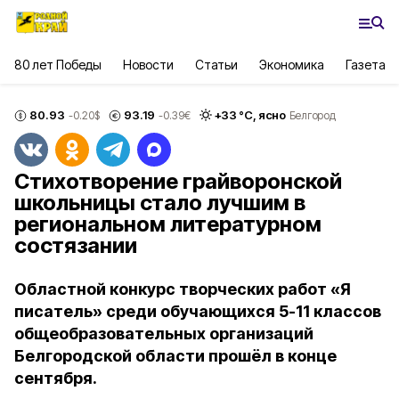
80 лет Победы
Новости
Статьи
Экономика
Газета
80.93
93.19
+
33
°С,
ясно
-0.20
$
-0.39
€
Белгород
Стихотворение грайворонской
школьницы стало лучшим в
региональном литературном
состязании
Областной конкурс творческих работ «Я
писатель» среди обучающихся 5-11 классов
общеобразовательных организаций
Белгородской области прошёл в конце
сентября.