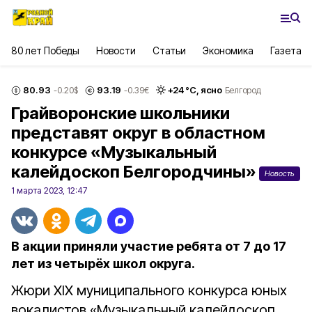
80 лет Победы
Новости
Статьи
Экономика
Газета
80.93
93.19
+
24
°С,
ясно
-0.20
$
-0.39
€
Белгород
Грайворонские школьники
представят округ в областном
конкурсе «Музыкальный
калейдоскоп Белгородчины»
Новость
1 марта 2023, 12:47
В акции приняли участие ребята от 7 до 17
лет из четырёх школ округа.
Жюри XIX муниципального конкурса юных
вокалистов «Музыкальный калейдоскоп