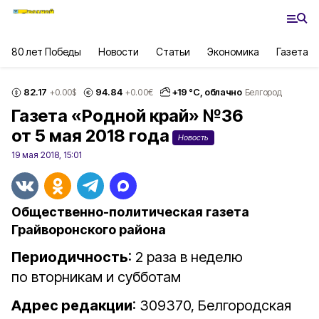
80 лет Победы
Новости
Статьи
Экономика
Газета
82.17
94.84
+
19
°С,
облачно
+0.00
$
+0.00
€
Белгород
Газета «Родной край» №36
от 5 мая 2018 года
Новость
19 мая 2018, 15:01
Общественно-политическая газета
Грайворонского района
Периодичность
: 2 раза в неделю
по вторникам и субботам
Адрес редакции
: 309370, Белгородская