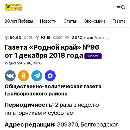
80 лет Победы
Новости
Статьи
Экономика
Газета
80.93
93.19
+
33
°С,
ясно
-0.20
$
-0.39
€
Белгород
Газета «Родной край» №96
от 1 декабря 2018 года
Новость
15 декабря 2018, 09:05
Общественно-политическая газета
Грайворонского района
Периодичность
: 2 раза в неделю
по вторникам и субботам
Адрес редакции
: 309370, Белгородская