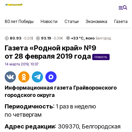
80 лет Победы
Новости
Статьи
Экономика
Газета
80.93
93.19
+
33
°С,
ясно
-0.20
$
-0.39
€
Белгород
Газета «Родной край» №9
от 28 февраля 2019 года
Новость
14 марта 2019, 10:37
Информационная газета Грайворонского
городского округа
Периодичность
: 1 раз в неделю
по четвергам
Адрес редакции
: 309370, Белгородская