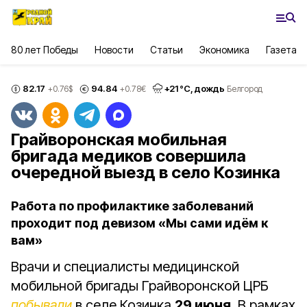
80 лет Победы
Новости
Статьи
Экономика
Газета
82.17
94.84
+
21
°С,
дождь
+0.76
$
+0.78
€
Белгород
Грайворонская мобильная
бригада медиков совершила
очередной выезд в село Козинка
Работа по профилактике заболеваний
проходит под девизом «Мы сами идём к
вам»
Врачи и специалисты медицинской
мобильной бригады Грайворонской ЦРБ
побывали
в селе Козинка
29 июня
. В рамках