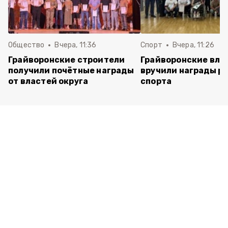
Общество
Вчера, 11:36
Спорт
Вчера, 11:26
Грайворонские строители
Грайворонские вла
получили почётные награды
вручили награды р
от властей округа
спорта