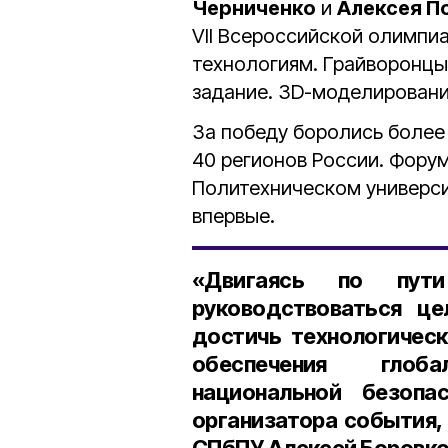
Черниченко
и
Алексея П
VII Всероссийской олимпиа
технологиям. Грайворонц
задание. 3D-моделирование
За победу боролись боле
40 регионов России. Фору
Политехническом универси
впервые.
«Двигаясь по пут
руководствоваться ц
достичь технологичес
обеспечения глоба
национальной безопас
организатора события,