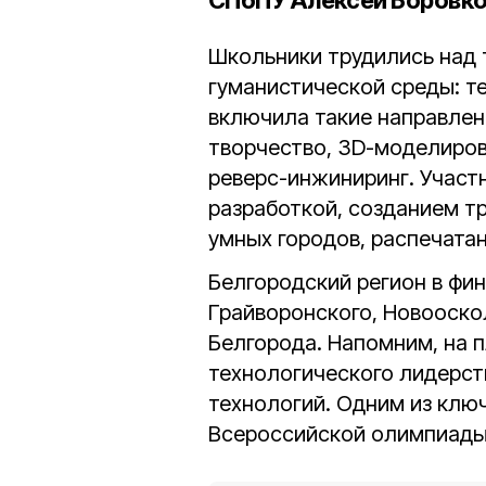
СПбПУ Алексей Боровко
Школьники трудились над 
гуманистической среды: т
включила такие направлен
творчество, 3D-моделиров
реверс-инжиниринг. Участ
разработкой, созданием т
умных городов, распечатан
Белгородский регион в фи
Грайворонского, Новооскол
Белгорода.
Напомним, на 
технологического лидерст
технологий. Одним из ключ
Всероссийской олимпиады