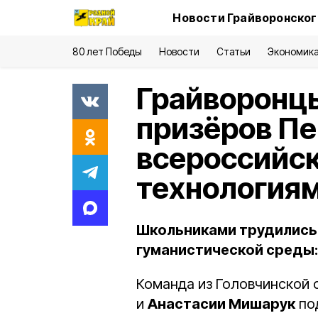
Новости Грайворонског
80 лет Победы
Новости
Статьи
Экономик
Грайворонцы
призёров Пе
всероссийск
технология
Школьниками трудились 
гуманистической среды:
Команда из Головчинской 
и
Анастасии Мишарук
по