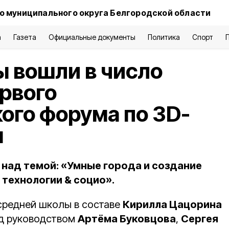
о муниципального округа Белгородской области
а
Газета
Официальные документы
Политика
Спорт
 вошли в число
рвого
ого форума по 3D-
м
над темой: «Умные города и создание
 технологии & социо».
средней школы в составе
Кирилла Цацорина
д руководством
Артёма Буковцова
,
Сергея