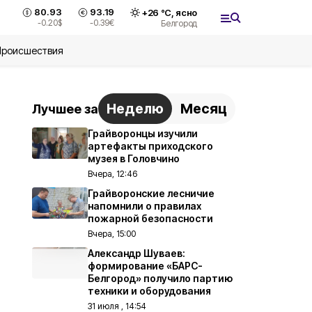
80.93
93.19
+
26
°С,
ясно
-0.20
$
-0.39
€
Белгород
Происшествия
Неделю
Месяц
Лучшее за
Грайворонцы изучили
артефакты приходского
музея в Головчино
Вчера, 12:46
Грайворонские лесничие
напомнили о правилах
пожарной безопасности
Вчера, 15:00
Александр Шуваев:
формирование «БАРС-
Белгород» получило партию
техники и оборудования
31 июля , 14:54