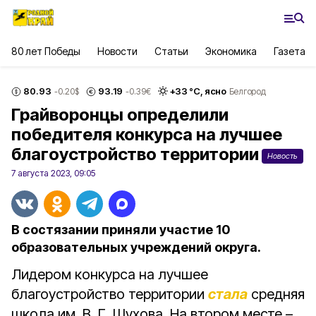
80 лет Победы
Новости
Статьи
Экономика
Газета
80.93
93.19
+
33
°С,
ясно
-0.20
$
-0.39
€
Белгород
Грайворонцы определили
победителя конкурса на лучшее
благоустройство территории
Новость
7 августа 2023, 09:05
В состязании приняли участие 10
образовательных учреждений округа.
Лидером конкурса на лучшее
благоустройство территории
стала
средняя
школа им. В. Г. Шухова. На втором месте –