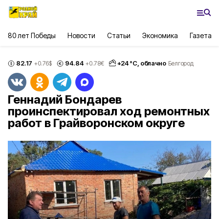
80 лет Победы
Новости
Статьи
Экономика
Газета
82.17
94.84
+
24
°С,
облачно
+0.76
$
+0.78
€
Белгород
Геннадий Бондарев
проинспектировал ход ремонтных
работ в Грайворонском округе