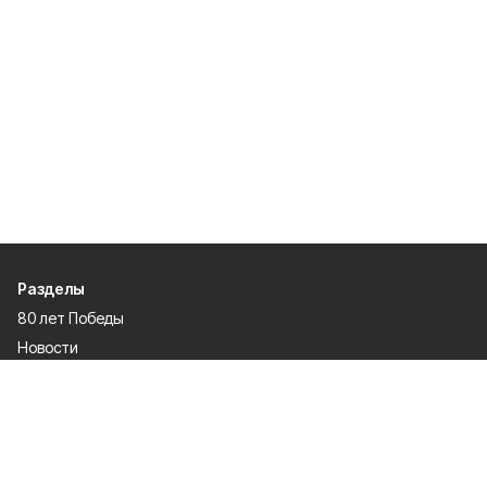
Разделы
80 лет Победы
Новости
Статьи
Экономика
Газета
Официальные документы