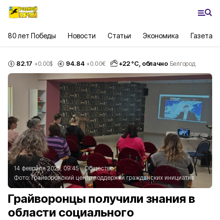
80 лет Победы
Новости
Статьи
Экономика
Газета
82.17
94.84
+
22
°С,
облачно
+0.00
$
+0.00
€
Белгород
14 февраля 2025, 09:45
Общество
Фото:
Грайворонский центр поддержки гражданских инициатив
Грайворонцы получили знания в
области социального