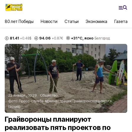
80 лет Победы
Новости
Статьи
Экономика
Газета
81.41
94.06
+
31
°С,
ясно
+0.48
$
+0.87
€
Белгород
22 января , 10:29
Общество
Фото:
Пресс-служба администрации Грайворонского округа
(архив)
Грайворонцы планируют
реализовать пять проектов по