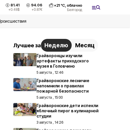
81.41
94.06
+
21
°С,
облачно
+0.48
$
+0.87
€
Белгород
Происшествия
Неделю
Месяц
Лучшее за
Грайворонцы изучили
артефакты приходского
музея в Головчино
5 августа , 12:46
Грайворонские лесничие
напомнили о правилах
пожарной безопасности
5 августа , 15:00
Грайворонские дети испекли
яблочный пирог в кулинарной
студии
3 августа , 14:26