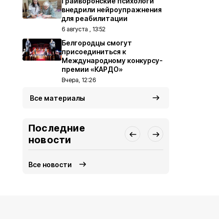
Грайворонские психологи
внедрили нейроупражнения
для реабилитации
6 августа , 13:52
Белгородцы смогут
присоединиться к
Международному конкурсу-
премии «КАРДО»
Вчера, 12:26
Все материалы
Последние
новости
Все новости