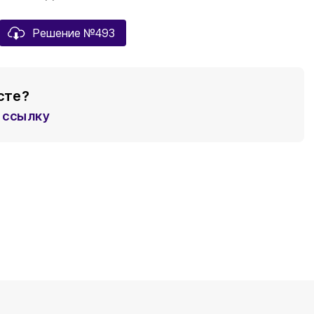
Решение №493
сте?
ссылку