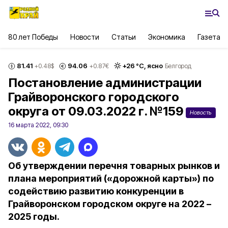
80 лет Победы
Новости
Статьи
Экономика
Газета
81.41
94.06
+
26
°С,
ясно
+0.48
$
+0.87
€
Белгород
Постановление администрации
Грайворонского городского
округа от 09.03.2022 г. №159
Новость
16 марта 2022, 09:30
Об утверждении перечня товарных рынков и
плана мероприятий («дорожной карты») по
содействию развитию конкуренции в
Грайворонском городском округе на 2022 –
2025 годы.