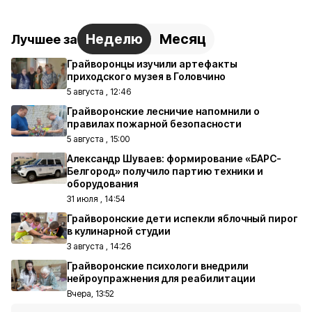
Неделю
Месяц
Лучшее за
Грайворонцы изучили артефакты
приходского музея в Головчино
5 августа , 12:46
Грайворонские лесничие напомнили о
правилах пожарной безопасности
5 августа , 15:00
Александр Шуваев: формирование «БАРС-
Белгород» получило партию техники и
оборудования
31 июля , 14:54
Грайворонские дети испекли яблочный пирог
в кулинарной студии
3 августа , 14:26
Грайворонские психологи внедрили
нейроупражнения для реабилитации
Вчера, 13:52