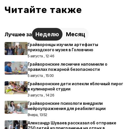
Читайте также
Неделю
Месяц
Лучшее за
Грайворонцы изучили артефакты
приходского музея в Головчино
5 августа , 12:46
Грайворонские лесничие напомнили о
правилах пожарной безопасности
5 августа , 15:00
Грайворонские дети испекли яблочный пирог
в кулинарной студии
3 августа , 14:26
Грайворонские психологи внедрили
нейроупражнения для реабилитации
Вчера, 13:52
Александр Шуваев рассказал об отправке
750 детей из приграничья на отдых в