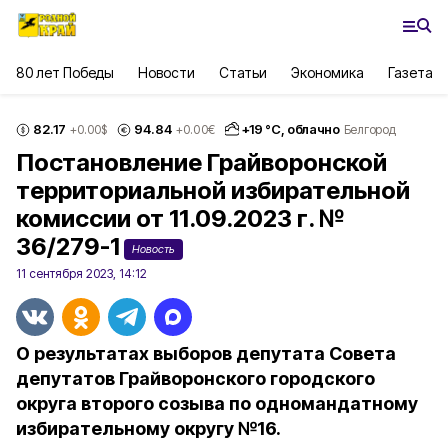
80 лет Победы
Новости
Статьи
Экономика
Газета
82.17
94.84
+
19
°С,
облачно
+0.00
$
+0.00
€
Белгород
Постановление Грайворонской
территориальной избирательной
комиссии от 11.09.2023 г. №
36/279-1
Новость
11 сентября 2023, 14:12
О результатах выборов депутата Совета
депутатов Грайворонского городского
округа второго созыва по одномандатному
избирательному округу №16.