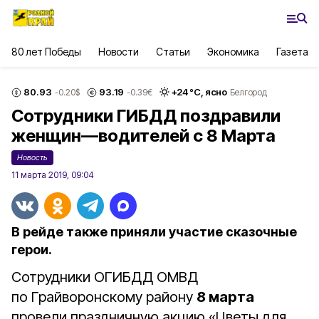
80 лет Победы
Новости
Статьи
Экономика
Газета
80.93
93.19
+
24
°С,
ясно
-0.20
$
-0.39
€
Белгород
Сотрудники ГИБДД поздравили
женщин—водителей с 8 Марта
Новость
11 марта 2019, 09:04
В рейде также приняли участие сказочные
герои.
Сотрудники ОГИБДД ОМВД
по Грайворонскому району
8 марта
провели праздничную акцию «Цветы для