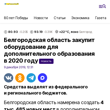
80 лет Победы
Новости
Статьи
Экономика
Газета
80.93
93.19
+
22
°С,
ясно
-0.20
$
-0.39
€
Белгород
Белгородская область закупит
оборудование для
дополнительного образования
в 2020 году
Новость
9 декабря 2019, 12:31
Средства выделят из федерального
и регионального бюджетов.
Белгородская область намерена создать
4
тыс. 485 новых мест
в дополнительном