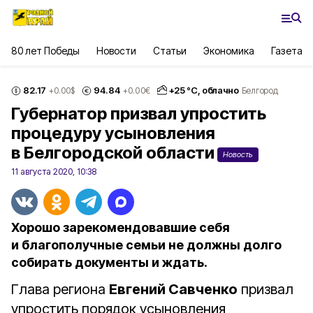
80 лет Победы
Новости
Статьи
Экономика
Газета
82.17
94.84
+
25
°С,
облачно
+0.00
$
+0.00
€
Белгород
Губернатор призвал упростить
процедуру усыновления
в Белгородской области
Новость
11 августа 2020, 10:38
Хорошо зарекомендовавшие себя
и благополучные семьи не должны долго
собирать документы и ждать.
Глава региона
Евгений Савченко
призвал
упростить порядок усыновления