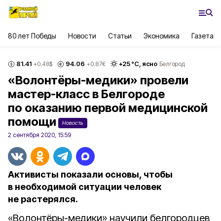
80 лет Победы
Новости
Статьи
Экономика
Газета
81.41
94.06
+
25
°С,
ясно
+0.48
$
+0.87
€
Белгород
«Волонтёры-медики» провели
мастер-класс в Белгороде
по оказанию первой медицинской
помощи
Новость
2 сентября 2020, 15:59
Активисты показали основы, чтобы
в необходимой ситуации человек
не растерялся.
«Волонтёры-медики» научили белгородцев