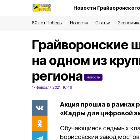
Новости Грайворонского
80 лет Победы
Новости
Статьи
Экономик
Грайворонские 
на одном из кру
региона
Новость
17 февраля 2021, 10:46
Акция прошла в рамках 
«Кадры для цифровой э
Обучающиеся седьмых кла
Борисовский завод мостовы