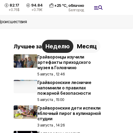
82.17
94.84
+
25
°С,
облачно
+0.76
$
+0.78
€
Белгород
Происшествия
Неделю
Месяц
Лучшее за
Грайворонцы изучили
артефакты приходского
музея в Головчино
5 августа , 12:46
Грайворонские лесничие
напомнили о правилах
пожарной безопасности
5 августа , 15:00
Грайворонские дети испекли
яблочный пирог в кулинарной
студии
3 августа , 14:26