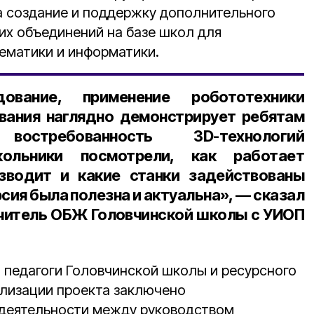
 создание и поддержку дополнительного
их объединений на базе школ для
тематики и информатики.
дование, применение робототехники
вания наглядно демонстрирует ребятам
остребованность 3D-технологий
кольники посмотрели, как работает
изводит и какие станки задействованы
сия была полезна и актуальна», — сказал
учитель ОБЖ Головчинской школы с УИОП
 педагоги Головчинской школы и ресурсного
лизации проекта заключено
 деятельности между руководством