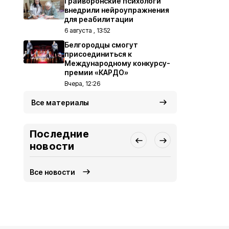
Грайворонские психологи
внедрили нейроупражнения
для реабилитации
6 августа , 13:52
Белгородцы смогут
присоединиться к
Международному конкурсу-
премии «КАРДО»
Вчера, 12:26
Все материалы
Последние
новости
Все новости