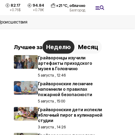
82.17
94.84
+
21
°С,
облачно
+0.76
$
+0.78
€
Белгород
Происшествия
Неделю
Месяц
Лучшее за
Грайворонцы изучили
артефакты приходского
музея в Головчино
5 августа , 12:46
Грайворонские лесничие
напомнили о правилах
пожарной безопасности
5 августа , 15:00
Грайворонские дети испекли
яблочный пирог в кулинарной
студии
3 августа , 14:26