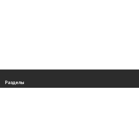
Разделы
80 лет Победы
Новости
Статьи
Экономика
Газета
Официальные документы