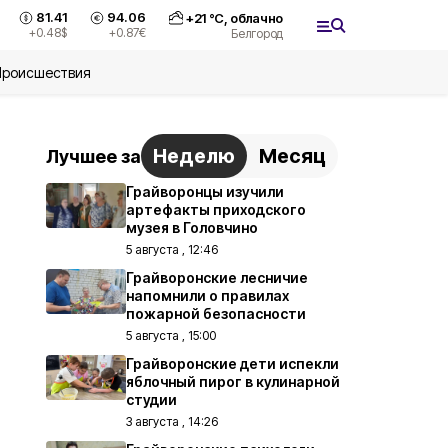
81.41
94.06
+
21
°С,
облачно
+0.48
$
+0.87
€
Белгород
Происшествия
Неделю
Месяц
Лучшее за
Грайворонцы изучили
артефакты приходского
музея в Головчино
5 августа , 12:46
Грайворонские лесничие
напомнили о правилах
пожарной безопасности
5 августа , 15:00
Грайворонские дети испекли
яблочный пирог в кулинарной
студии
3 августа , 14:26