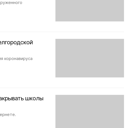
наруженного
елгородской
ия коронавируса
закрывать школы
тернете.