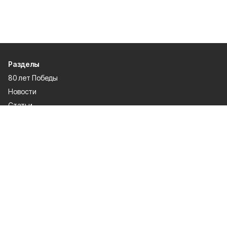
Разделы
80 лет Победы
Новости
Статьи
Экономика
Газета
Официальные документы
Политика
Спорт
Происшествия
О проекте
Об издании