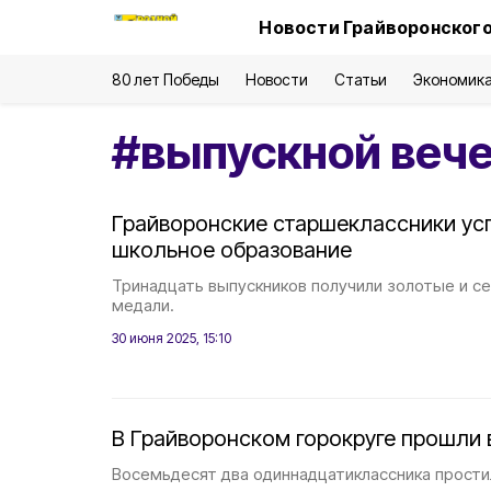
Новости Грайворонского
80 лет Победы
Новости
Статьи
Экономик
#
выпускной веч
Грайворонские старшеклассники ус
школьное образование
Тринадцать выпускников получили золотые и с
медали.
30 июня 2025, 15:10
В Грайворонском горокруге прошли
Восемьдесят два одиннадцатиклассника прости