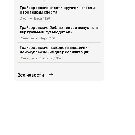
Александр 
Грайворонские власти вручили награды
Евгением П
работникам спорта
безопаснос
Спорт
Вчера, 11:26
Общество
6 
Грайворонские библиотекари выпустили
Александр 
виртуальный путеводитель
Путину о б
в Белгород
Общество
Вчера, 11:16
Общество
5 
Грайворонские психологи внедрили
нейроупражнения для реабилитации
Грайворонс
правилах п
Общество
6 августа , 13:52
Общество
5 
Все новости