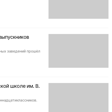
 выпускников
бных заведений прошёл
кой школе им. В.
иннадцатиклассников.