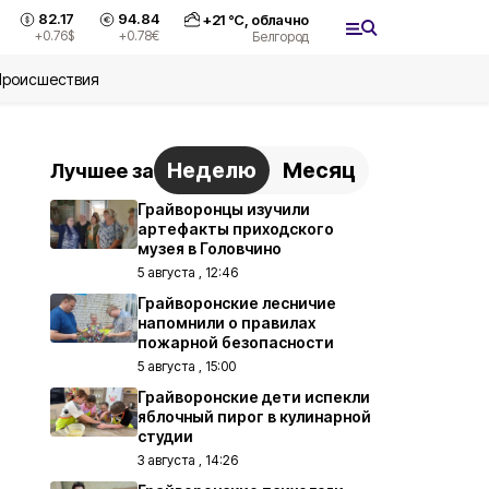
82.17
94.84
+
21
°С,
облачно
+0.76
$
+0.78
€
Белгород
Происшествия
Неделю
Месяц
Лучшее за
Грайворонцы изучили
артефакты приходского
музея в Головчино
5 августа , 12:46
Грайворонские лесничие
напомнили о правилах
пожарной безопасности
5 августа , 15:00
Грайворонские дети испекли
яблочный пирог в кулинарной
студии
3 августа , 14:26