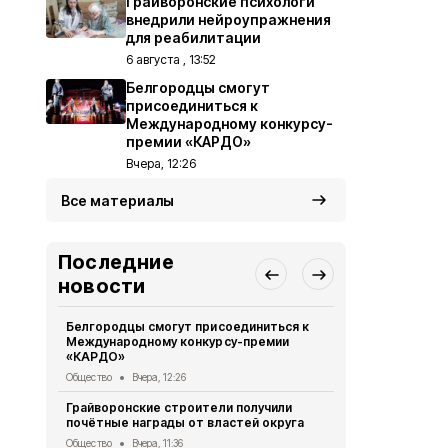
Грайворонские психологи
внедрили нейроупражнения
для реабилитации
6 августа , 13:52
Белгородцы смогут
присоединиться к
Международному конкурсу-
премии «КАРДО»
Вчера, 12:26
Все материалы
Последние
новости
Белгородцы смогут присоединиться к
Грайворонск
Международному конкурсу-премии
подвиге тан
«КАРДО»
Общество
6 
Общество
Вчера, 12:26
Грайворонс
Грайворонские строители получили
всероссийс
почётные награды от властей округа
Общество
6 
Общество
Вчера, 11:36