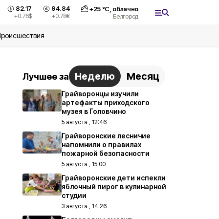
82.17
94.84
+
25
°С,
облачно
+0.76
$
+0.78
€
Белгород
Происшествия
Неделю
Месяц
Лучшее за
Грайворонцы изучили
артефакты приходского
музея в Головчино
5 августа , 12:46
Грайворонские лесничие
напомнили о правилах
пожарной безопасности
5 августа , 15:00
Грайворонские дети испекли
яблочный пирог в кулинарной
студии
3 августа , 14:26