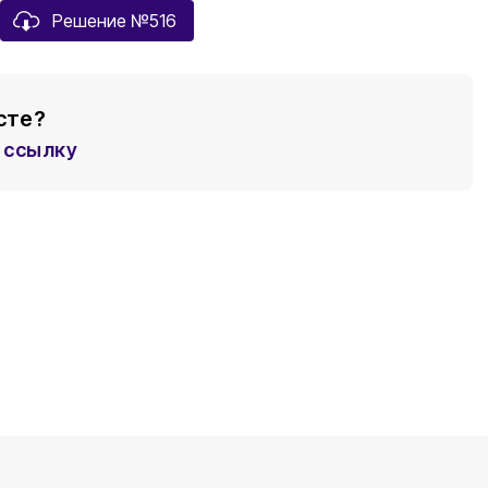
Решение №516
сте?
ссылку