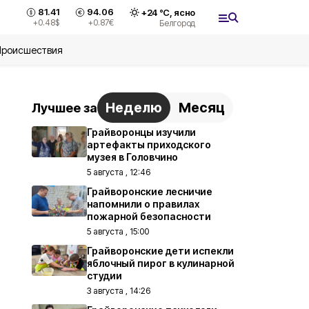
81.41
94.06
+
24
°С,
ясно
+0.48
$
+0.87
€
Белгород
Происшествия
Неделю
Месяц
Лучшее за
Грайворонцы изучили
артефакты приходского
музея в Головчино
5 августа , 12:46
Грайворонские лесничие
напомнили о правилах
пожарной безопасности
5 августа , 15:00
Грайворонские дети испекли
яблочный пирог в кулинарной
студии
3 августа , 14:26