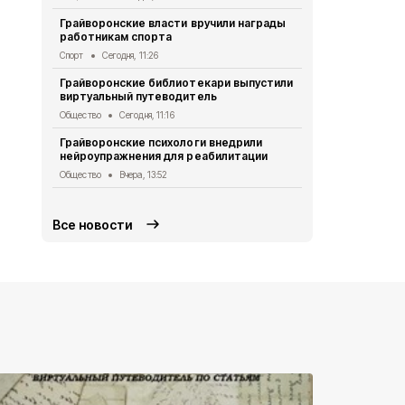
Александр 
Грайворонские власти вручили награды
Евгением П
работникам спорта
безопаснос
Спорт
Сегодня, 11:26
Общество
Вч
Грайворонские библиотекари выпустили
Александр 
виртуальный путеводитель
Путину о б
в Белгород
Общество
Сегодня, 11:16
Общество
5 
Грайворонские психологи внедрили
нейроупражнения для реабилитации
Грайворонс
правилах п
Общество
Вчера, 13:52
Общество
5 
Все новости