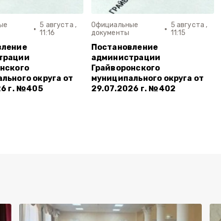
ые
5 августа ,
Официальные
5 августа ,
11:16
документы
11:15
вление
Постановление
трации
администрации
нского
Грайворонского
льного округа от
муниципального округа от
26 г. №405
29.07.2026 г. №402