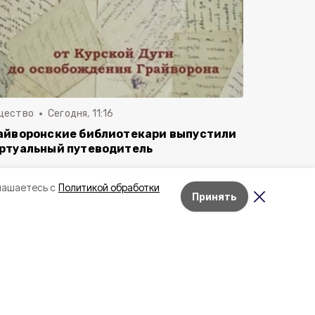
щество
Сегодня, 11:16
айворонские библиотекари выпустили
ртуальный путеводитель
лашаетесь с
Политикой обработки
Принять
Лента новостей
Неделю
Месяц
Лучшее за
Грайворонцы изучили
артефакты приходского
музея в Головчино