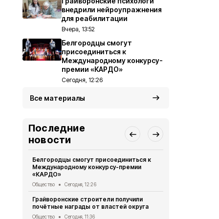
Грайворонские психологи
внедрили нейроупражнения
для реабилитации
Вчера, 13:52
Белгородцы смогут
присоединиться к
Международному конкурсу-
премии «КАРДО»
Сегодня, 12:26
Все материалы
Последние
новости
Белгородцы смогут присоединиться к
Грайворонск
Международному конкурсу-премии
подвиге тан
«КАРДО»
Общество
Вч
Общество
Сегодня, 12:26
Грайворонс
Грайворонские строители получили
всероссийс
почётные награды от властей округа
Общество
Вч
Общество
Сегодня, 11:36